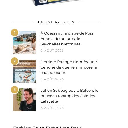
LATEST ARTICLES
1
À Ouessant, la plage de Pors
Arlan a des allures de
Seychelles bretonnes
9 AOÛT 2026
2
Derrière l’orange Hermès, une
pénurie de guerre a imposé la
couleur culte
9 AOÛT 2026
3
Julien Sebbag ouvre Balcon, le
nouveau rooftop des Galeries
Lafayette
8 AOÛT 2026