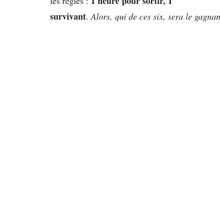
1 heure pour sortir, 1
les règles :
survivant
.
Alors, qui de ces six, sera le gagna