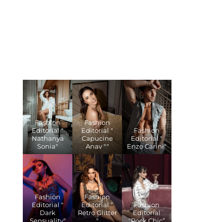
Fashion
Fashion
Editorial "
Editorial "
Fashion
Nathanya
Capucine
Editorial "
Sonia"
Anav ""
Enzo Carini"
Fashion
Fashion
Editorial "
Editorial "
Fashion
Dark
Retro Glitter
Editorial
Sensuality"
"
“Rock Chic”