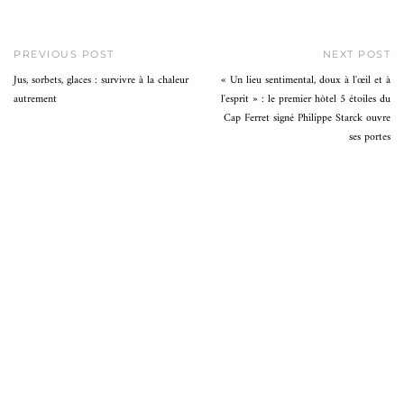
PREVIOUS POST
NEXT POST
Jus, sorbets, glaces : survivre à la chaleur
« Un lieu sentimental, doux à l'œil et à
autrement
l'esprit » : le premier hôtel 5 étoiles du
Cap Ferret signé Philippe Starck ouvre
ses portes