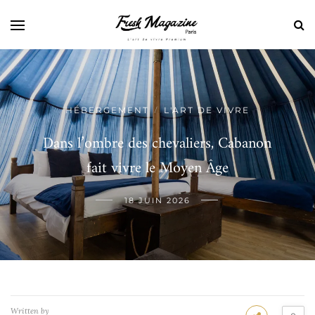
HÉBERGEMENT
L'ART DE VIVRE
/
Dans l’ombre des chevaliers, Cabanon
fait vivre le Moyen Âge
18 JUIN 2026
Written by