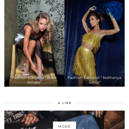
Fashion Editorial " Kiara
Fashion Editorial " Nathanya
Amato"
Sonia"
A LIRE
MODE