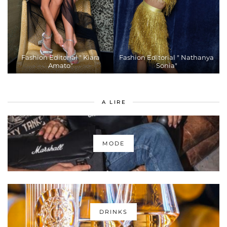
Fashion Editorial " Kiara
Fashion Editorial " Nathanya
Amato"
Sonia"
A LIRE
MODE
DRINKS