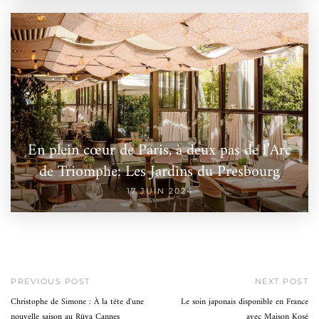
En plein cœur de Paris, à deux pas de l’Arc
de Triomphe: Les Jardins du Presbourg
17 JUIN 2024
PREVIOUS POST
NEXT POST
Christophe de Simone : À la tête d'une
Le soin japonais disponible en France
nouvelle saison au Rüya Cannes
avec Maison Kosé