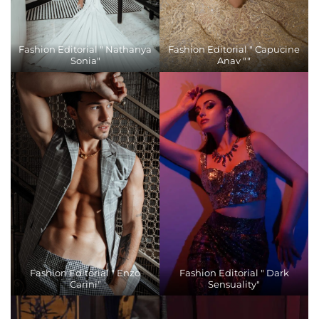
Fashion Editorial " Nathanya
Fashion Editorial " Capucine
Sonia"
Anav ""
Fashion Editorial " Enzo
Fashion Editorial " Dark
Carini"
Sensuality"