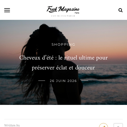
SHOPPING
Cheveux d’été : le rituel ultime pour
préserver éclat et douceur
26 JUIN 2026
Written by