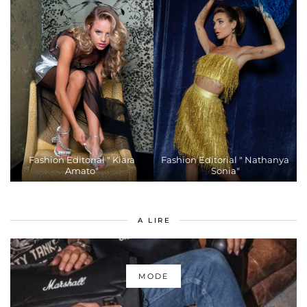
Fashion Editorial " Kiara
Fashion Editorial " Nathanya
Amato"
Sonia"
A LIRE
MODE