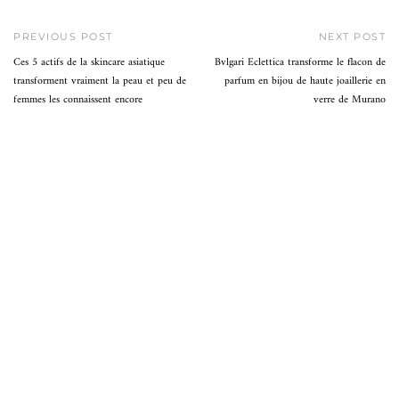
PREVIOUS POST
NEXT POST
Ces 5 actifs de la skincare asiatique
Bvlgari Eclettica transforme le flacon de
transforment vraiment la peau et peu de
parfum en bijou de haute joaillerie en
femmes les connaissent encore
verre de Murano