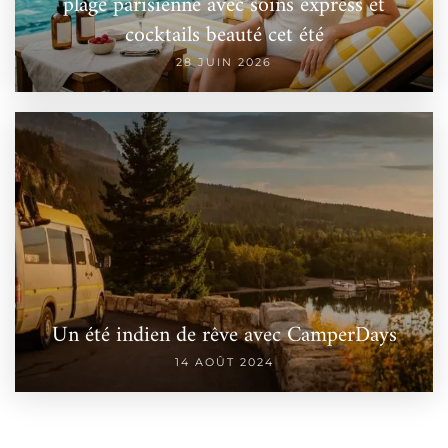
plage parisienne avec soins express et
cocktails beauté cet été
28 JUIN 2026
Un été indien de rêve avec CamperDays
14 AOÛT 2024