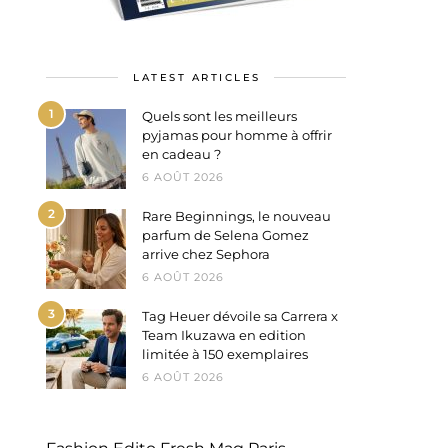
LATEST ARTICLES
1
Quels sont les meilleurs
pyjamas pour homme à offrir
en cadeau ?
6 AOÛT 2026
2
Rare Beginnings, le nouveau
parfum de Selena Gomez
arrive chez Sephora
6 AOÛT 2026
3
Tag Heuer dévoile sa Carrera x
Team Ikuzawa en edition
limitée à 150 exemplaires
6 AOÛT 2026