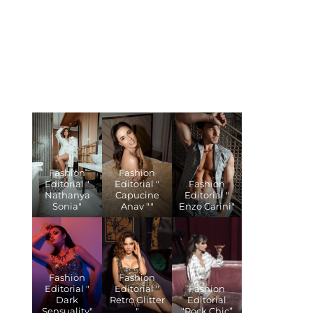
Fashion
Fashion
Editorial "
Editorial "
Fashion
Nathanya
Capucine
Editorial "
Sonia"
Anav ""
Enzo Carini"
Fashion
Fashion
Editorial "
Editorial "
Fashion
Dark
Retro Glitter
Editorial
Sensuality"
"
“Rock Chic”