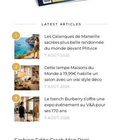
LATEST ARTICLES
1
Les Calanques de Marseille
sacrées plus belle randonnée
du monde devant Plitvice
7 AOÛT 2026
2
Cette lampe Maisons du
Monde à 19,99€ habille un
salon avec un vrai style déco
7 AOÛT 2026
3
Le trench Burberry s’offre une
expo événement au V&A pour
ses 170 ans
7 AOÛT 2026