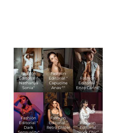
Fashion
Fashion
Editorial "
Editorial "
Fashion
Nathanya
Capucine
Editorial "
Sonia"
Anav ""
Enzo Carini"
Fashion
Fashion
Editorial "
Editorial "
Fashion
Dark
Retro Glitter
Editorial
Sensuality"
"
“Rock Chic”