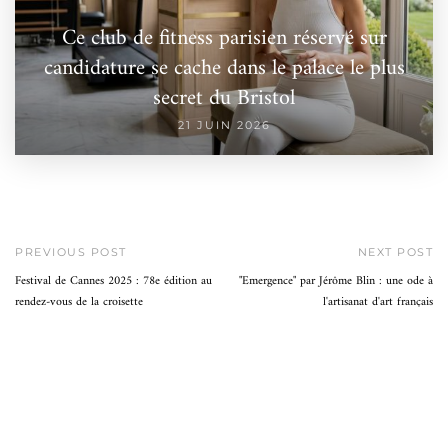
Ce club de fitness parisien réservé sur
candidature se cache dans le palace le plus
secret du Bristol
21 JUIN 2026
PREVIOUS POST
NEXT POST
Festival de Cannes 2025 : 78e édition au
"Emergence" par Jérôme Blin : une ode à
rendez-vous de la croisette
l'artisanat d'art français