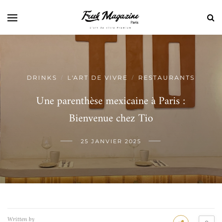
DRINKS
L'ART DE VIVRE
RESTAURANTS
/
/
Une parenthèse mexicaine à Paris :
Bienvenue chez Tio
25 JANVIER 2025
Written by