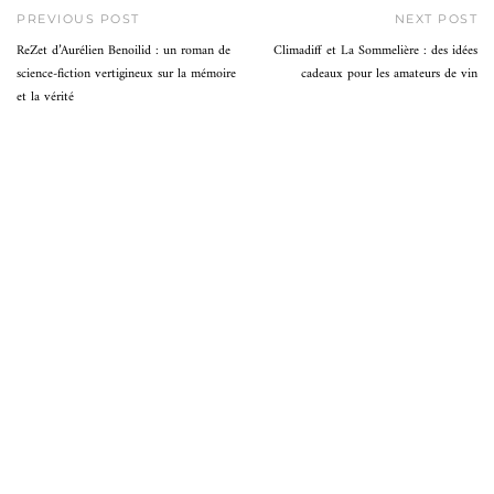
PREVIOUS POST
NEXT POST
ReZet d’Aurélien Benoilid : un roman de
Climadiff et La Sommelière : des idées
science-fiction vertigineux sur la mémoire
cadeaux pour les amateurs de vin
et la vérité