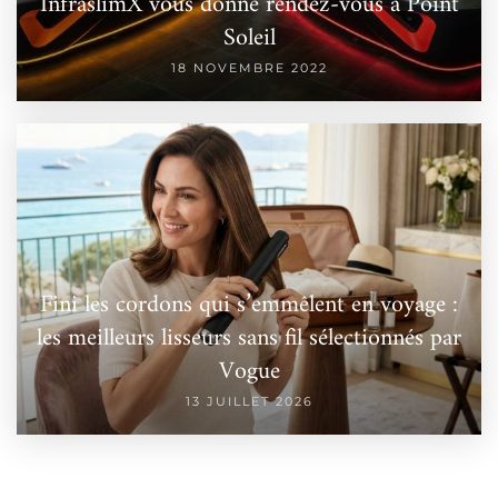
InfraslimX vous donne rendez-vous à Point
Soleil
18 NOVEMBRE 2022
Fini les cordons qui s’emmêlent en voyage :
les meilleurs lisseurs sans fil sélectionnés par
Vogue
13 JUILLET 2026