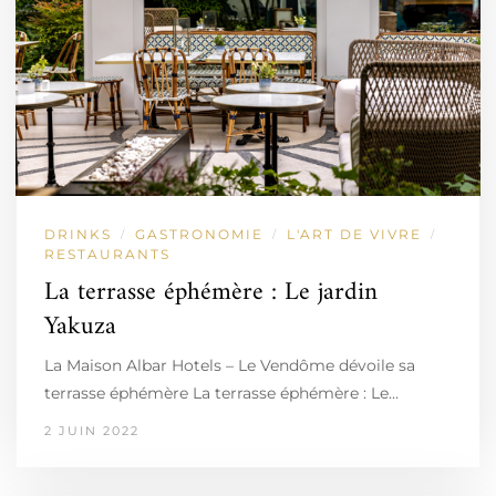
DRINKS
GASTRONOMIE
L'ART DE VIVRE
/
/
/
RESTAURANTS
La terrasse éphémère : Le jardin
Yakuza
La Maison Albar Hotels – Le Vendôme dévoile sa
terrasse éphémère La terrasse éphémère : Le…
2 JUIN 2022