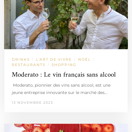
DRINKS
L'ART DE VIVRE
NOËL
/
/
/
RESTAURANTS
SHOPPING
/
Moderato : Le vin français sans alcool
Moderato, pionnier des vins sans alcool, est une
jeune entreprise innovante sur le marché des…
13 NOVEMBRE 2023