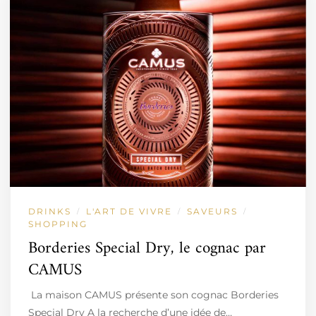
DRINKS
L'ART DE VIVRE
SAVEURS
/
/
/
SHOPPING
Borderies Special Dry, le cognac par
CAMUS
La maison CAMUS présente son cognac Borderies
Special Dry A la recherche d’une idée de…