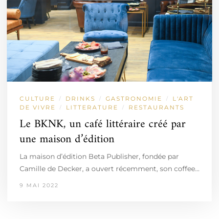
CULTURE
DRINKS
GASTRONOMIE
L'ART
/
/
/
DE VIVRE
LITTERATURE
RESTAURANTS
/
/
Le BKNK, un café littéraire créé par
une maison d’édition
La maison d’édition Beta Publisher, fondée par
Camille de Decker, a ouvert récemment, son coffee…
9 MAI 2022