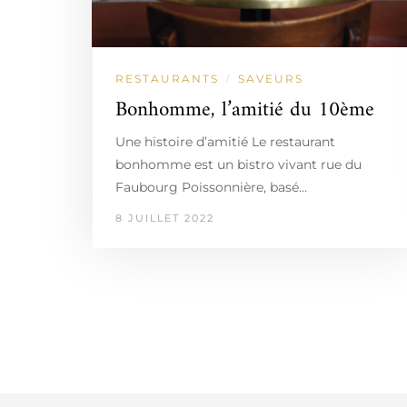
RESTAURANTS
SAVEURS
/
Bonhomme, l’amitié du 10ème
Une histoire d’amitié Le restaurant
bonhomme est un bistro vivant rue du
Faubourg Poissonnière, basé…
8 JUILLET 2022