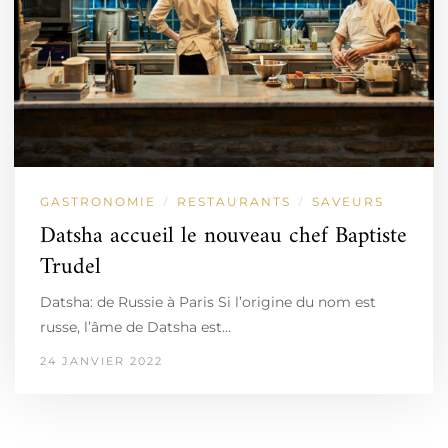
GASTRONOMIE
RESTAURANTS
SAVEURS
/
/
Datsha accueil le nouveau chef Baptiste
Trudel
Datsha: de Russie à Paris Si l’origine du nom est
russe, l’âme de Datsha est…
24 JANVIER 2022