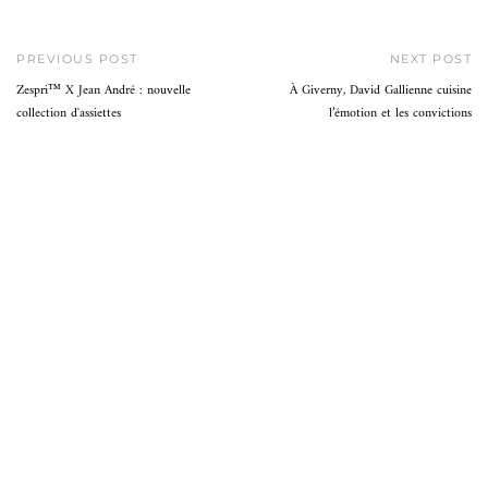
PREVIOUS POST
NEXT POST
Zespri™ X Jean André : nouvelle
À Giverny, David Gallienne cuisine
collection d'assiettes
l’émotion et les convictions