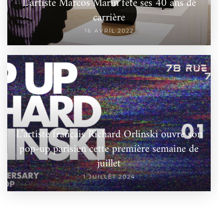
L’artiste Marcos Marin fête ses 40 ans de
carrière
16 AVRIL 2022
L’artiste français Richard Orlinski ouvre son
pop-up parisien cette première semaine de
juillet
1 JUILLET 2024