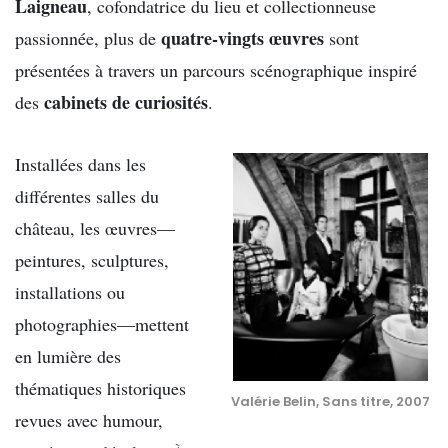
Laigneau
, cofondatrice du lieu et collectionneuse
quatre-vingts œuvres
passionnée, plus de
sont
présentées à travers un parcours scénographique inspiré
cabinets de curiosités
des
.
Installées dans les
différentes salles du
château, les œuvres—
peintures, sculptures,
installations ou
photographies—mettent
en lumière des
thématiques historiques
Valérie Belin, Sans titre, 2007
revues avec humour,