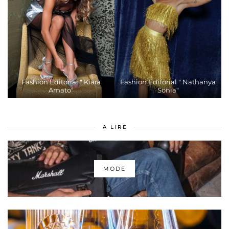
Fashion Editorial " Kiara
Fashion Editorial " Nathanya
Amato"
Sonia"
A LIRE
MODE