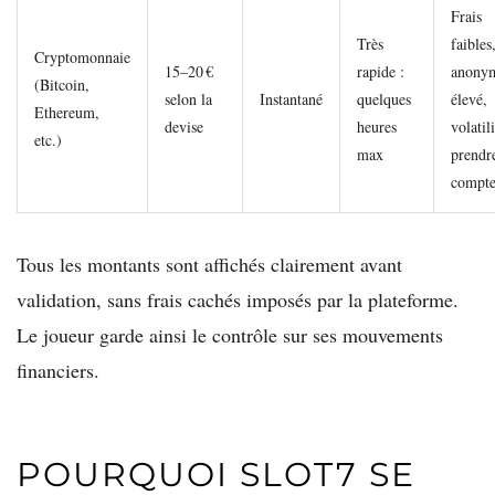
Frais
Très
faibles
Cryptomonnaie
15–20 €
rapide :
anony
(Bitcoin,
selon la
Instantané
quelques
élevé,
Ethereum,
devise
heures
volatili
etc.)
max
prendr
compt
Tous les montants sont affichés clairement avant
validation, sans frais cachés imposés par la plateforme.
Le joueur garde ainsi le contrôle sur ses mouvements
financiers.
POURQUOI SLOT7 SE