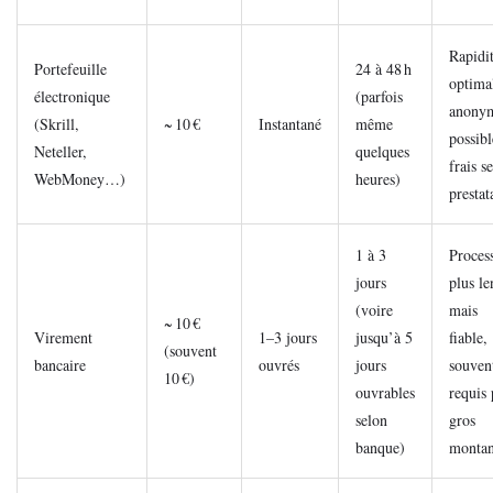
Rapidi
Portefeuille
24 à 48 h
optima
électronique
(parfois
anony
(Skrill,
~ 10 €
Instantané
même
possibl
Neteller,
quelques
frais s
WebMoney…)
heures)
prestat
1 à 3
Proces
jours
plus le
(voire
mais
~ 10 €
Virement
1–3 jours
jusqu’à 5
fiable,
(souvent
bancaire
ouvrés
jours
souven
10 €)
ouvrables
requis
selon
gros
banque)
montan