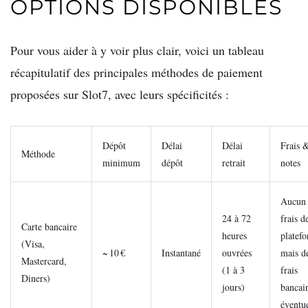
OPTIONS DISPONIBLES
Pour vous aider à y voir plus clair, voici un tableau
récapitulatif des principales méthodes de paiement
proposées sur Slot7, avec leurs spécificités :
Dépôt
Délai
Délai
Frais 
Méthode
minimum
dépôt
retrait
notes
Aucun
24 à 72
frais d
Carte bancaire
heures
platef
(Visa,
~ 10 €
Instantané
ouvrées
mais d
Mastercard,
(1 à 3
frais
Diners)
jours)
bancai
éventu