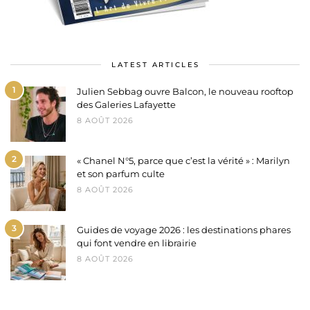
LATEST ARTICLES
1
Julien Sebbag ouvre Balcon, le nouveau rooftop
des Galeries Lafayette
8 AOÛT 2026
2
« Chanel N°5, parce que c’est la vérité » : Marilyn
et son parfum culte
8 AOÛT 2026
3
Guides de voyage 2026 : les destinations phares
qui font vendre en librairie
8 AOÛT 2026