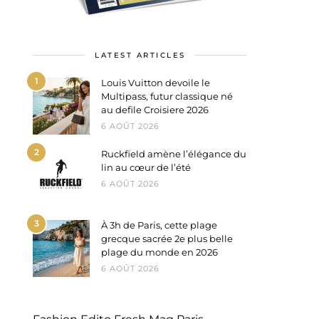
LATEST ARTICLES
1
Louis Vuitton devoile le
Multipass, futur classique né
au defile Croisiere 2026
6 AOÛT 2026
2
Ruckfield amène l’élégance du
lin au cœur de l’été
6 AOÛT 2026
3
À 3h de Paris, cette plage
grecque sacrée 2e plus belle
plage du monde en 2026
6 AOÛT 2026