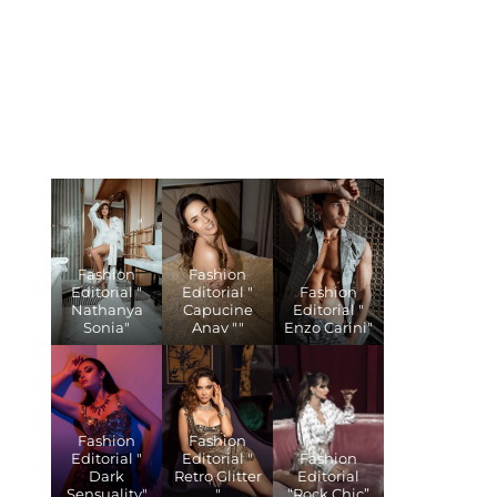
Fashion
Fashion
Editorial "
Editorial "
Fashion
Nathanya
Capucine
Editorial "
Sonia"
Anav ""
Enzo Carini"
Fashion
Fashion
Editorial "
Editorial "
Fashion
Dark
Retro Glitter
Editorial
Sensuality"
"
“Rock Chic”