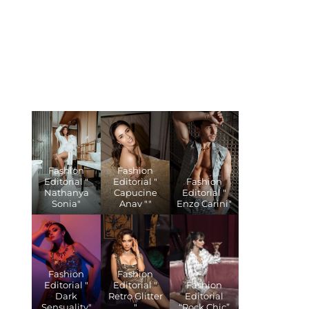
Fashion
Fashion
Editorial "
Editorial "
Fashion
Nathanya
Capucine
Editorial "
Sonia"
Anav ""
Enzo Carini"
Fashion
Fashion
Editorial "
Editorial "
Fashion
Dark
Retro Glitter
Editorial
Sensuality"
"
“Rock Chic”