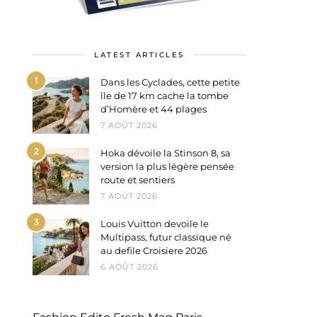
LATEST ARTICLES
1
Dans les Cyclades, cette petite
île de 17 km cache la tombe
d’Homère et 44 plages
7 AOÛT 2026
2
Hoka dévoile la Stinson 8, sa
version la plus légère pensée
route et sentiers
7 AOÛT 2026
3
Louis Vuitton devoile le
Multipass, futur classique né
au defile Croisiere 2026
6 AOÛT 2026