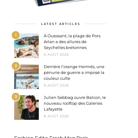
LATEST ARTICLES
1
À Ouessant, la plage de Pors
Arlan a des allures de
Seychelles bretonnes
9 AOÛT 2026
2
Derrière l’orange Hermès, une
pénurie de guerre a imposé la
couleur culte
9 AOÛT 2026
3
Julien Sebbag ouvre Balcon, le
nouveau rooftop des Galeries
Lafayette
8 AOÛT 2026