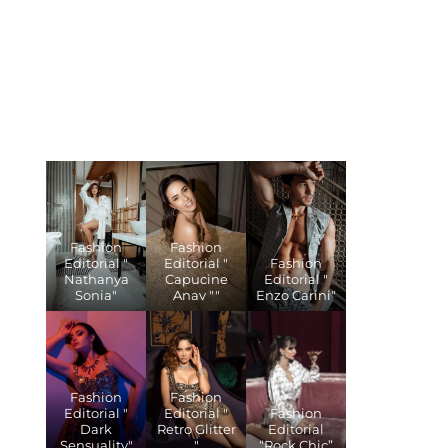
Fashion
Fashion
Editorial "
Editorial "
Fashion
Nathanya
Capucine
Editorial "
Sonia"
Anav ""
Enzo Carini"
Fashion
Fashion
Editorial "
Editorial "
Fashion
Dark
Retro Glitter
Editorial
Sensuality"
"
“Rock Chic”