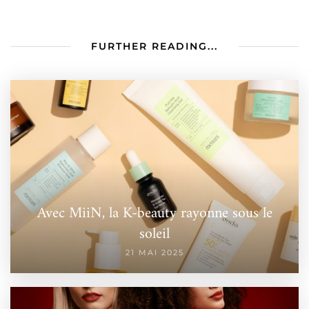
FURTHER READING...
Avec MiiN, la K-beauty rayonne sous le
soleil
21 MAI 2025