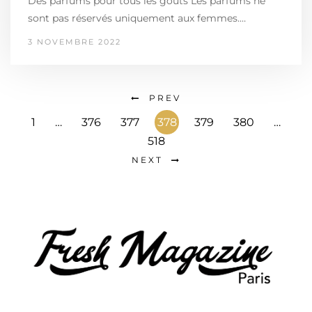
Des parfums pour tous les goûts Les parfums ne
sont pas réservés uniquement aux femmes.…
3 NOVEMBRE 2022
PREV
1
…
376
377
378
379
380
…
518
NEXT