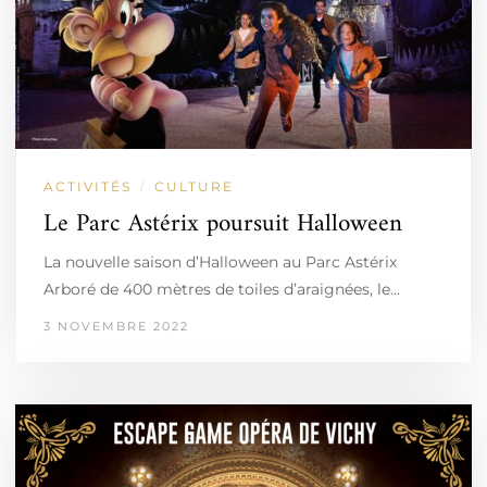
ACTIVITÉS
CULTURE
/
Le Parc Astérix poursuit Halloween
La nouvelle saison d’Halloween au Parc Astérix
Arboré de 400 mètres de toiles d’araignées, le…
3 NOVEMBRE 2022