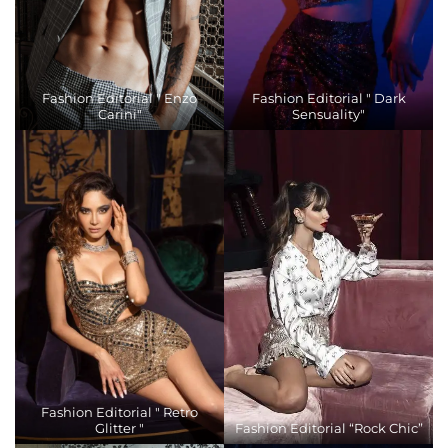
Fashion Editorial " Enzo
Fashion Editorial " Dark
Carini"
Sensuality"
Fashion Editorial " Retro
Glitter "
Fashion Editorial “Rock Chic”