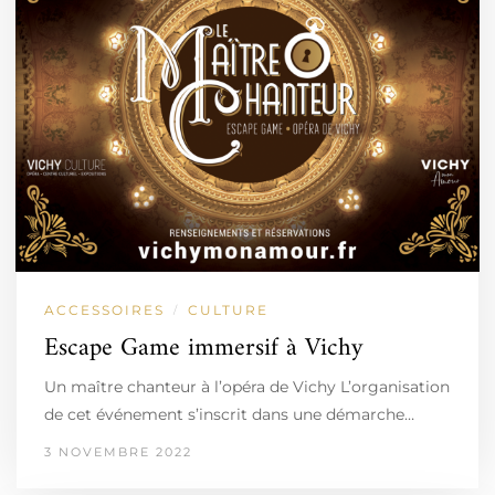
ACCESSOIRES
CULTURE
/
Escape Game immersif à Vichy
Un maître chanteur à l’opéra de Vichy L’organisation
de cet événement s’inscrit dans une démarche…
3 NOVEMBRE 2022