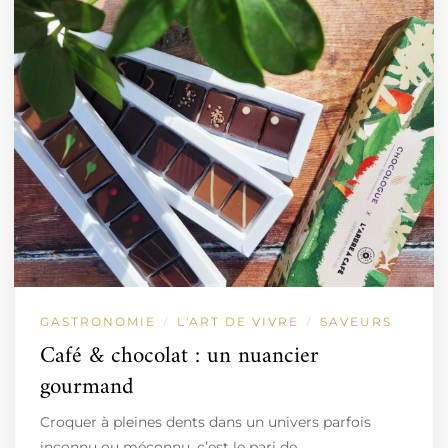
GASTRONOMIE
L'ART DE VIVRE
SAVEURS
/
/
Café & chocolat : un nuancier
gourmand
Croquer à pleines dents dans un univers parfois
inconnu ou méconnu, c’est le pari de…