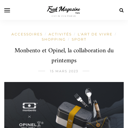
ACCESSOIRES
ACTIVITÉS
L'ART DE VIVRE
/
/
/
SHOPPING
SPORT
/
Monbento et Opinel, la collaboration du
printemps
15 MARS 2023