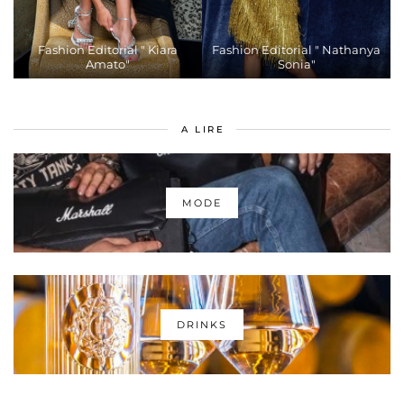
Fashion Editorial " Kiara
Fashion Editorial " Nathanya
Amato"
Sonia"
A LIRE
MODE
DRINKS