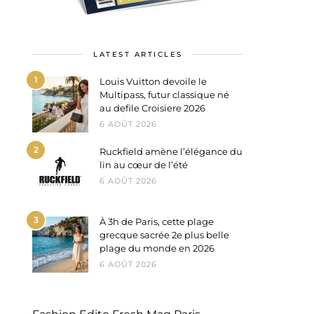
LATEST ARTICLES
1
Louis Vuitton devoile le
Multipass, futur classique né
au defile Croisiere 2026
6 AOÛT 2026
2
Ruckfield amène l’élégance du
lin au cœur de l’été
6 AOÛT 2026
3
À 3h de Paris, cette plage
grecque sacrée 2e plus belle
plage du monde en 2026
6 AOÛT 2026