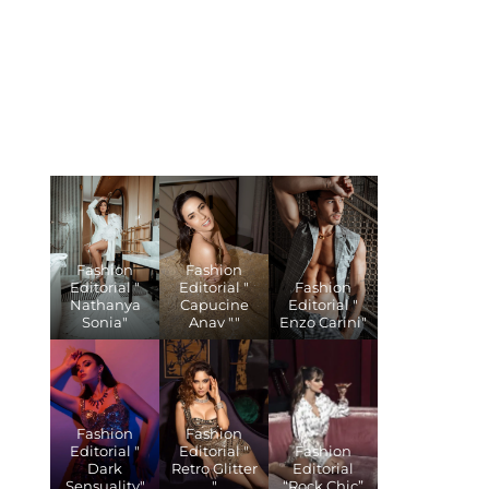
Fashion
Fashion
Editorial "
Editorial "
Fashion
Nathanya
Capucine
Editorial "
Sonia"
Anav ""
Enzo Carini"
Fashion
Fashion
Editorial "
Editorial "
Fashion
Dark
Retro Glitter
Editorial
Sensuality"
"
“Rock Chic”