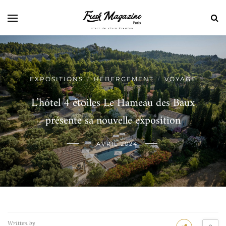
EXPOSITIONS
HÉBERGEMENT
VOYAGE
/
/
L’hôtel 4 étoiles Le Hameau des Baux
présente sa nouvelle exposition
11 AVRIL 2024
Written by