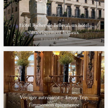
Hôtel Richer de Belleval, un hôtel
historiquement luxueux
3 JUILLET 2024
Voyager autrement – Enjoy Trip,
l’immersion épicurienne