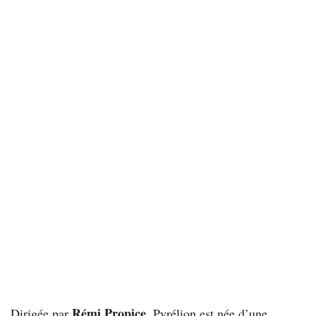
Rémi Propice
Dirigée par
, Pyrélion est née d’une