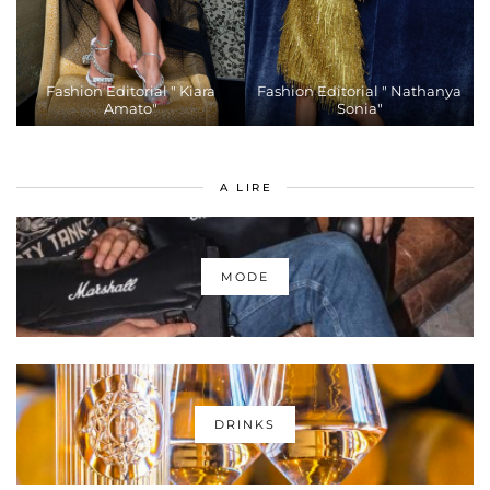
Fashion Editorial " Kiara
Fashion Editorial " Nathanya
Amato"
Sonia"
A LIRE
MODE
DRINKS