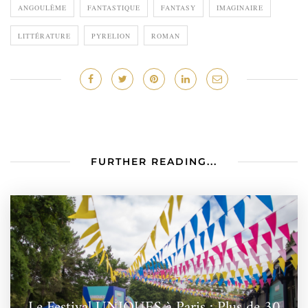
ANGOULÊME
FANTASTIQUE
FANTASY
IMAGINAIRE
LITTÉRATURE
PYRELION
ROMAN
FURTHER READING...
Le Festival UNIQUES à Paris : Plus de 30