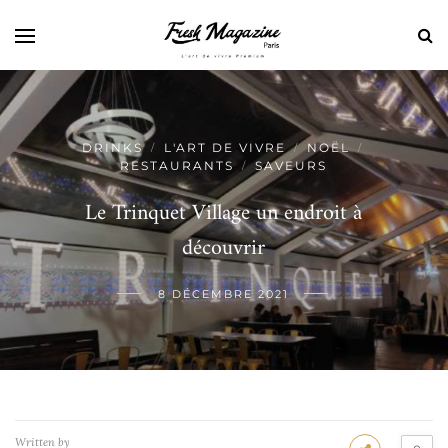
DRINKS
L'ART DE VIVRE
NOËL
/
/
/
RESTAURANTS
SAVEURS
/
Le Trinquet Village un endroit à
découvrir
8 DÉCEMBRE 2021
Written by