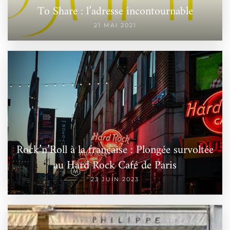
To Share : l’adresse incontournable
21 MAI 2021
Rock’n’Roll à la française : Plongée survoltée
au Hard Rock Café de Paris
23 JUIN 2023