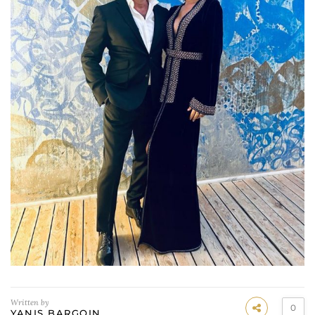
Written by
0
YANIS BARGOIN