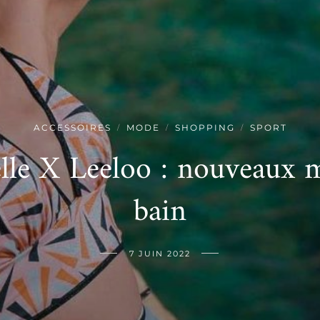
ACCESSOIRES
MODE
SHOPPING
SPORT
/
/
/
le X Leeloo : nouveaux m
bain
7 JUIN 2022