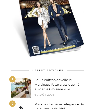
LATEST ARTICLES
1
Louis Vuitton devoile le
Multipass, futur classique né
au defile Croisiere 2026
6 AOÛT 2026
2
Ruckfield amène l’élégance du
lin au cœur de l’été