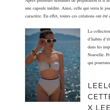
Après plusieurs semaines de préparation et d’all
une capsule inédite. Ainsi, celle qui verra le 
caractère. En effet, toutes ces créations ont ét
La collecti
d’habits d’é
dans les imp
Nouvelle. Po
qui pourraie
LEEL
CETT
X LE