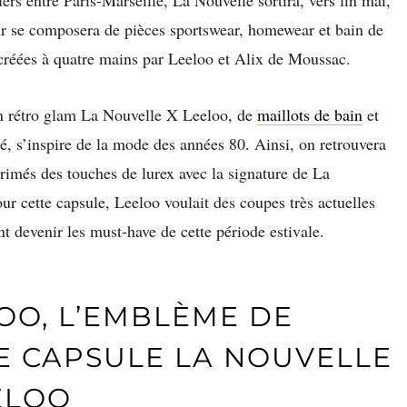
ers entre Paris-Marseille, La Nouvelle sortira, vers fin mai,
jour se composera de pièces sportswear, homewear et bain de
é créées à quatre mains par Leeloo et Alix de Moussac.
on rétro glam La Nouvelle X Leeloo, de
maillots de bain
et
té, s’inspire de la mode des années 80. Ainsi, on retrouvera
rimés des touches de lurex avec la signature de La
ur cette capsule, Leeloo voulait des coupes très actuelles
nt devenir les must-have de cette période estivale.
OO, L’EMBLÈME DE
E CAPSULE LA NOUVELLE
ELOO