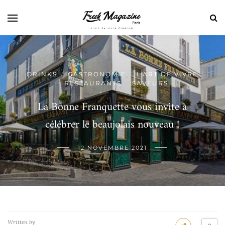
DRINKS
GASTRONOMIE
L'ART DE VIVRE
/
/
RESTAURANTS
SAVEURS
/
/
La Bonne Franquette vous invite à
célébrer le beaujolais nouveau !
12 NOVEMBRE 2021
Written by