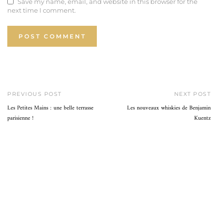
Save my name, email, and website in this browser for the
next time I comment.
PREVIOUS POST
NEXT POST
Les Petites Mains : une belle terrasse
Les nouveaux whiskies de Benjamin
parisienne !
Kuentz