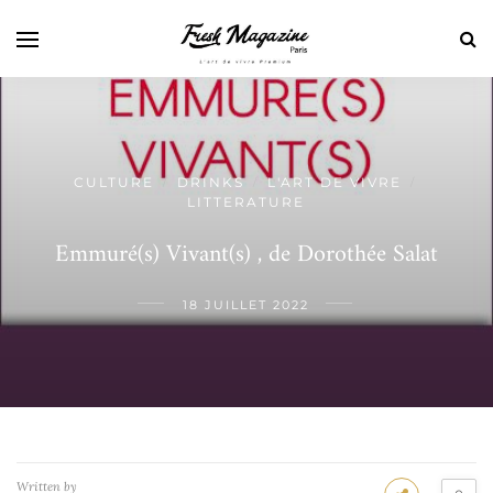
CULTURE
DRINKS
L'ART DE VIVRE
/
/
/
LITTERATURE
Emmuré(s) Vivant(s) , de Dorothée Salat
18 JUILLET 2022
Written by