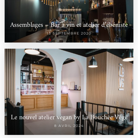
Assemblages – Bar à vin et atelier d’ébéniste
13 SEPTEMBRE 2020
Le nouvel atelier vegan by La Bouchée Végé
8 AVRIL 2024