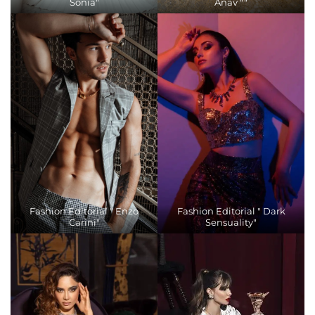
Sonia"
Anav ""
Fashion Editorial " Enzo
Fashion Editorial " Dark
Carini"
Sensuality"