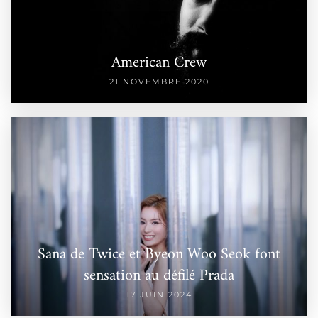
American Crew
21 NOVEMBRE 2020
Sana de Twice et Byeon Woo Seok font
sensation au défilé Prada
17 JUIN 2024