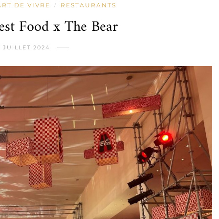
ART DE VIVRE
RESTAURANTS
/
est Food x The Bear
9 JUILLET 2024