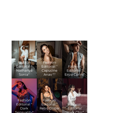
Fashion
Fashion
Editorial "
Editorial "
Fashion
Nathanya
Capucine
Editorial "
Sonia"
Anav ""
Enzo Carini"
Fashion
Fashion
Editorial "
Editorial "
Fashion
Dark
Retro Glitter
Editorial
Sensuality"
"
“Rock Chic”