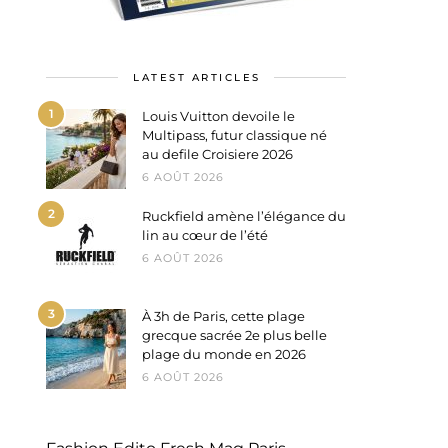
LATEST ARTICLES
1
Louis Vuitton devoile le
Multipass, futur classique né
au defile Croisiere 2026
6 AOÛT 2026
2
Ruckfield amène l’élégance du
lin au cœur de l’été
6 AOÛT 2026
3
À 3h de Paris, cette plage
grecque sacrée 2e plus belle
plage du monde en 2026
6 AOÛT 2026