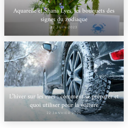
Aquarelle et Shana Lyes, les bouquets des
signes du zodiaque
22 JUIN 2023
L’hiver sur les rues : comment se préparer et
quoi utiliser pour la voiture
22 JANVIER 2025