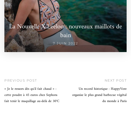
La Nouvelle X Leeloo : nouveaux maillots de
bain
7 JUIN 2022
PREVIOUS POST
NEXT POST
« Je le ressors dès qu'il fait chaud » :
Un record historique : HappyVore
cette poudre à 45 euros chez Sephora
organise le plus grand barbecue végétal
fait tenir le maquillage au-delà de 30°C
du monde à Paris