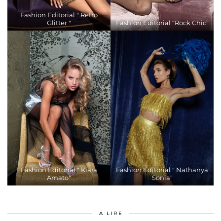
Fashion Editorial " Retro
Glitter "
Fashion Editorial “Rock Chic”
Fashion Editorial " Kiara
Fashion Editorial " Nathanya
Amato"
Sonia"
A LIRE