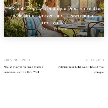
À Saint-Tropez, la boutique Dior réinventée
mêle jardins provençaux et gastronomie
trois étoiles
3 JUILLET 2026
PREVIOUS POST
NEXT POST
Noël et Nouvel An façon Mama :
Pullman Tour Eiffel Noël : fêtes & vues
immersion festive à Paris West
iconiques