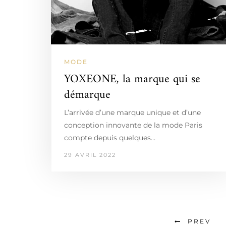
MODE
YOXEONE, la marque qui se
démarque
L’arrivée d’une marque unique et d’une
conception innovante de la mode Paris
compte depuis quelques…
29 AVRIL 2022
PREV