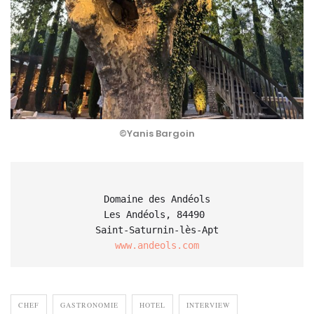
©Yanis Bargoin
Domaine des Andéols

Les Andéols, 84490 

www.andeols.com
CHEF
GASTRONOMIE
HOTEL
INTERVIEW