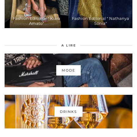
Fashion Editorial " Kiara
Fashion Editorial " Nathanya
Amato"
Sonia"
A LIRE
MODE
DRINKS