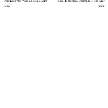
Découvrez Nos Villas de Rêve à Saint-
stade du Borussia Dortmund et son Mur
Rémy
jaune