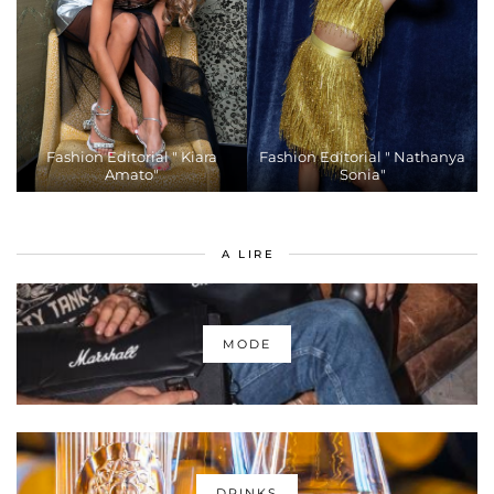
Fashion Editorial " Kiara
Fashion Editorial " Nathanya
Amato"
Sonia"
A LIRE
MODE
DRINKS